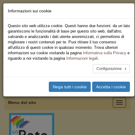
Informazioni sui cookie
Chi siamo - Statuto
Le nostre sedi
Questo sito web utilizza cookie. Questi hanno due funzioni: da un lato
Servizi
garantiscono le funzionalità di base per questo sito web, dall'altro,
Iscriviti
salvando e analizzando i dati utente anonimizzati, ci permettono di
Ricerca
migliorare i nostri contenuti per te. Puoi ritirare il tuo consenso
Area Stampa
all'utilizzo di questi cookie in qualsiasi momento. Trova ulteriori
Privacy
informazioni sui cookie visitando la pagina
Informativa sulla Privacy
e
Federazione Regionale USB
riguardo a noi visitando la pagina
Informazioni legali
.
Sicilia
Configurazione
Toggle
Nega tutti i cookie
Accetta i cookie
navigation
Menu del sito
Toggle
navigati