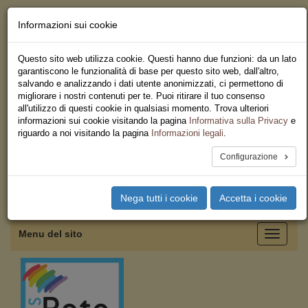
Informazioni sui cookie
Chi siamo - Statuto
Le nostre sedi
Questo sito web utilizza cookie. Questi hanno due funzioni: da un lato
Servizi
garantiscono le funzionalità di base per questo sito web, dall'altro,
Iscriviti
salvando e analizzando i dati utente anonimizzati, ci permettono di
Ricerca
migliorare i nostri contenuti per te. Puoi ritirare il tuo consenso
Area Stampa
all'utilizzo di questi cookie in qualsiasi momento. Trova ulteriori
Privacy
informazioni sui cookie visitando la pagina
Informativa sulla Privacy
e
Federazione Regionale USB
riguardo a noi visitando la pagina
Informazioni legali
.
Sicilia
Configurazione
Toggle
Nega tutti i cookie
Accetta i cookie
navigation
Menu del sito
Toggle
navigati