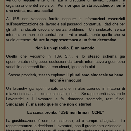
vengono regolarmente chiamate a discutere di lavoro, contratti e
organizzazione del servizio.
Per noi quanto sta accadendo non è
una svista, ma una scelta!
A USB non vengono fornite neppure le informazioni essenziali
sull’organizzazione del lavoro e sui passaggi contrattuali, dati che per
gli altri sindacati circolano senza problemi. Un sindacato senza
informazioni non può contrattare. Ed è esattamente quello che si
vuole ottenere:
ridurre la rappresentanza a un fatto decorativo
.
Non è un episodio. È un metodo!
Quello che vediamo in TUA S.r.l. è lo stesso schema già
sperimentato nel gruppo: esclusioni dai tavoli, informative a geometria
variabile ed accordi firmati con alcuni, ignorando altri.
Stessa proprietà, stesso copione:
il pluralismo sindacale va bene
finché è innocuo
!
Un leitmotiv già sperimentato anche in altre aziende in materia di
relazioni sindacali: se sei allineato, entri. Se rappresenti davvero le
Lavoratrici e i Lavoratori e fai domande scomode, resti fuori.
Sindacato sì, ma solo quello che non disturba!
La scusa pronta: “USB non firma il CCNL”
La giustificazione è sempre la stessa, ed è sempre sbagliata. La
rappresentanza la decidono i lavoratori, non il gradimento aziendale.