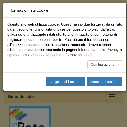
Informazioni sui cookie
Chi siamo - Statuto
Le nostre sedi
Questo sito web utilizza cookie. Questi hanno due funzioni: da un lato
Servizi
garantiscono le funzionalità di base per questo sito web, dall'altro,
Iscriviti
salvando e analizzando i dati utente anonimizzati, ci permettono di
Ricerca
migliorare i nostri contenuti per te. Puoi ritirare il tuo consenso
Area Stampa
all'utilizzo di questi cookie in qualsiasi momento. Trova ulteriori
Privacy
informazioni sui cookie visitando la pagina
Informativa sulla Privacy
e
Federazione Regionale USB
riguardo a noi visitando la pagina
Informazioni legali
.
Sicilia
Configurazione
Toggle
Nega tutti i cookie
Accetta i cookie
navigation
Menu del sito
Toggle
navigati