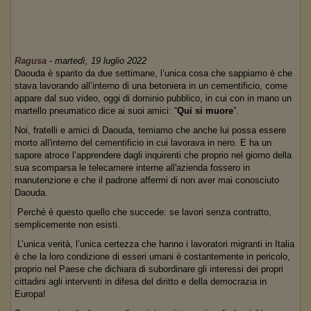
Ragusa
-
martedì, 19 luglio 2022
Daouda è sparito da due settimane, l’unica cosa che sappiamo è che
stava lavorando all’interno di una betoniera in un cementificio, come
appare dal suo video, oggi di dominio pubblico, in cui con in mano un
martello pneumatico dice ai suoi amici: “
Qui si muore
”.
Noi, fratelli e amici di Daouda, temiamo che anche lui possa essere
morto all'interno del cementificio in cui lavorava in nero. E ha un
sapore atroce l’apprendere dagli inquirenti che proprio nel giorno della
sua scomparsa le telecamere interne all'azienda fossero in
manutenzione e che il padrone affermi di non aver mai conosciuto
Daouda.
Perché è questo quello che succede: se lavori senza contratto,
semplicemente non esisti.
L’unica verità, l’unica certezza che hanno i lavoratori migranti in Italia
è che la loro condizione di esseri umani è costantemente in pericolo,
proprio nel Paese che dichiara di subordinare gli interessi dei propri
cittadini agli interventi in difesa del diritto e della democrazia in
Europa!