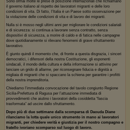
Sono ormai molte le prese di posizione internazionali che richiamano
il governo italiano al rispetto dei lavoratori migranti e delle loro
condizioni di vita. Di fatto, l’Italia è un Paese sotto osservazione per
la violazione delle condizioni di vita e di lavoro dei migranti.
Nulla si è mosso negli ultimi anni per migliorare le condizioni salariali
e di sicurezza: si continua a lavorare senza contratto, senza
dispositivi di sicurezza, a morire di caldo e di fatica nelle campagne
dove quotidianamente si rilevano fenomeni di grave sfruttamento
lavorativo.
È giunto quindi il momento che, di fronte a questa disgrazia, i sinceri
democratici, i difensori della nostra Costituzione, gli esponenti
sindacali, il mondo della cultura e della informazione si attivino per
lanciare un grido di allarme, per riconsegnare fiducia e dignità a
migliaia di migranti che si spaccano la schiena per garantire i profitti
della nostra imprenditoria.
Chiediamo l’immediata convocazione del tavolo congiunto Regione
Sicilia-Prefettura di Ragusa per l’attuazione immediata di
provvedimenti che aiutino i lavoratori della cosiddetta “fascia
trasformata” ad uscire dallo sfruttamento.
Dopo più di due settimane dalla scomparsa di Daouda Diane
rilanciamo la lotta quale unico strumento in mano ai lavoratori
migranti, per chiedere verità e giustizia per il nostro compagno e
fratello ivoriano scomparso sul luogo di lavoro.