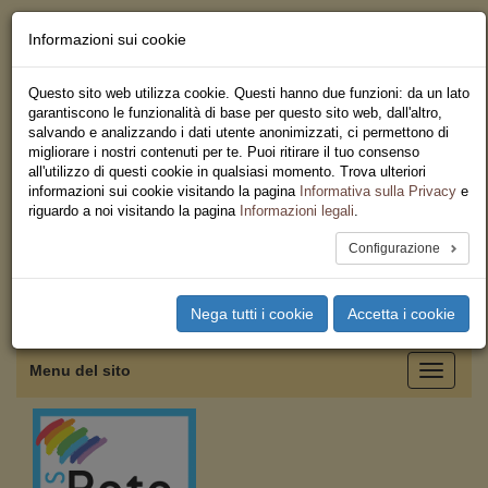
Informazioni sui cookie
Chi siamo - Statuto
Le nostre sedi
Questo sito web utilizza cookie. Questi hanno due funzioni: da un lato
Servizi
garantiscono le funzionalità di base per questo sito web, dall'altro,
Iscriviti
salvando e analizzando i dati utente anonimizzati, ci permettono di
Ricerca
migliorare i nostri contenuti per te. Puoi ritirare il tuo consenso
Area Stampa
all'utilizzo di questi cookie in qualsiasi momento. Trova ulteriori
Privacy
informazioni sui cookie visitando la pagina
Informativa sulla Privacy
e
Federazione Regionale USB
riguardo a noi visitando la pagina
Informazioni legali
.
Sicilia
Configurazione
Toggle
Nega tutti i cookie
Accetta i cookie
navigation
Menu del sito
Toggle
navigati