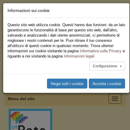
Informazioni sui cookie
Chi siamo - Statuto
Le nostre sedi
Questo sito web utilizza cookie. Questi hanno due funzioni: da un lato
Servizi
garantiscono le funzionalità di base per questo sito web, dall'altro,
Iscriviti
salvando e analizzando i dati utente anonimizzati, ci permettono di
Ricerca
migliorare i nostri contenuti per te. Puoi ritirare il tuo consenso
Area Stampa
all'utilizzo di questi cookie in qualsiasi momento. Trova ulteriori
Privacy
informazioni sui cookie visitando la pagina
Informativa sulla Privacy
e
Federazione Regionale USB
riguardo a noi visitando la pagina
Informazioni legali
.
Sicilia
Configurazione
Toggle
Nega tutti i cookie
Accetta i cookie
navigation
Menu del sito
Toggle
navigati