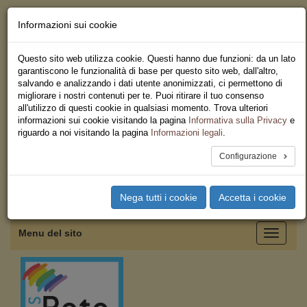
Informazioni sui cookie
Chi siamo - Statuto
Le nostre sedi
Questo sito web utilizza cookie. Questi hanno due funzioni: da un lato
Servizi
garantiscono le funzionalità di base per questo sito web, dall'altro,
Iscriviti
salvando e analizzando i dati utente anonimizzati, ci permettono di
Ricerca
migliorare i nostri contenuti per te. Puoi ritirare il tuo consenso
Area Stampa
all'utilizzo di questi cookie in qualsiasi momento. Trova ulteriori
Privacy
informazioni sui cookie visitando la pagina
Informativa sulla Privacy
e
Federazione Regionale USB
riguardo a noi visitando la pagina
Informazioni legali
.
Sicilia
Configurazione
Toggle
Nega tutti i cookie
Accetta i cookie
navigation
Menu del sito
Toggle
navigati