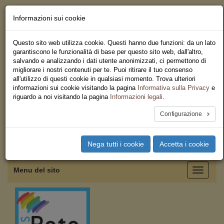
Informazioni sui cookie
Chi siamo - Statuto
Le nostre sedi
Questo sito web utilizza cookie. Questi hanno due funzioni: da un lato
Servizi
garantiscono le funzionalità di base per questo sito web, dall'altro,
Iscriviti
salvando e analizzando i dati utente anonimizzati, ci permettono di
Ricerca
migliorare i nostri contenuti per te. Puoi ritirare il tuo consenso
Area Stampa
all'utilizzo di questi cookie in qualsiasi momento. Trova ulteriori
Privacy
informazioni sui cookie visitando la pagina
Informativa sulla Privacy
e
Federazione Regionale USB
riguardo a noi visitando la pagina
Informazioni legali
.
Sicilia
Configurazione
Toggle
Nega tutti i cookie
Accetta i cookie
navigation
Menu del sito
Toggle
navigati