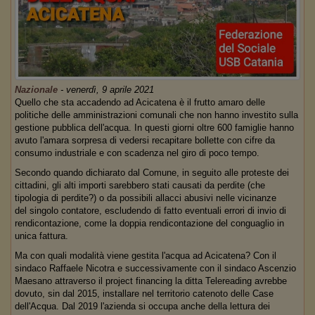
Nazionale
-
venerdì, 9 aprile 2021
Quello che sta accadendo ad Acicatena è il frutto amaro delle
politiche delle amministrazioni comunali che non hanno investito sulla
gestione pubblica dell'acqua. In questi giorni oltre 600 famiglie hanno
avuto l'amara sorpresa di vedersi recapitare bollette con cifre da
consumo industriale e con scadenza nel giro di poco tempo.
Secondo quando dichiarato dal Comune, in seguito alle proteste dei
cittadini, gli alti importi sarebbero stati causati da perdite (che
tipologia di perdite?) o da possibili allacci abusivi nelle vicinanze
del singolo contatore, escludendo di fatto eventuali errori di invio di
rendicontazione, come la doppia rendicontazione del conguaglio in
unica fattura.
Ma con quali modalità viene gestita l'acqua ad Acicatena? Con il
sindaco Raffaele Nicotra e successivamente con il sindaco Ascenzio
Maesano attraverso il project financing la ditta Telereading avrebbe
dovuto, sin dal 2015, installare nel territorio catenoto delle Case
dell'Acqua. Dal 2019 l'azienda si occupa anche della lettura dei