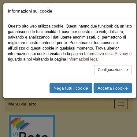
Informazioni sui cookie
Chi siamo - Statuto
Le nostre sedi
Questo sito web utilizza cookie. Questi hanno due funzioni: da un lato
Servizi
garantiscono le funzionalità di base per questo sito web, dall'altro,
Iscriviti
salvando e analizzando i dati utente anonimizzati, ci permettono di
Ricerca
migliorare i nostri contenuti per te. Puoi ritirare il tuo consenso
Area Stampa
all'utilizzo di questi cookie in qualsiasi momento. Trova ulteriori
Privacy
informazioni sui cookie visitando la pagina
Informativa sulla Privacy
e
Federazione Regionale USB
riguardo a noi visitando la pagina
Informazioni legali
.
Sicilia
Configurazione
Toggle
Nega tutti i cookie
Accetta i cookie
navigation
Menu del sito
Toggle
navigati